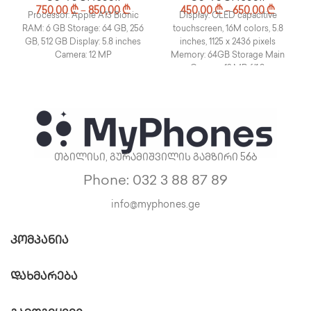
750,00
₾
–
850,00
₾
450,00
₾
–
650,00
₾
Processor: Apple A13 Bionic
Display: OLED capacitive
RAM: 6 GB Storage: 64 GB, 256
touchscreen, 16M colors, 5.8
GB, 512 GB Display: 5.8 inches
inches, 1125 x 2436 pixels
Camera: 12 MP
Memory: 64GB Storage Main
Camera: 12 MP, f/1.8,
თბილისი, გურამიშვილის გამზირი 56ბ
Phone: 032 3 88 87 89
info@myphones.ge
ᲙᲝᲛᲞᲐᲜᲘᲐ
ᲓᲐᲮᲛᲐᲠᲔᲑᲐ