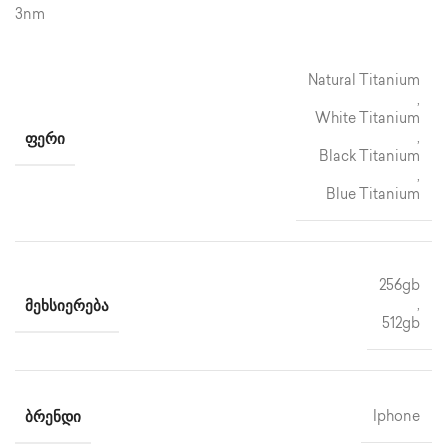
3nm
Natural Titanium
,
White Titanium
ᲤᲔᲠᲘ
,
Black Titanium
,
Blue Titanium
256gb
ᲛᲔᲮᲡᲘᲔᲠᲔᲑᲐ
,
512gb
ᲑᲠᲔᲜᲓᲘ
Iphone