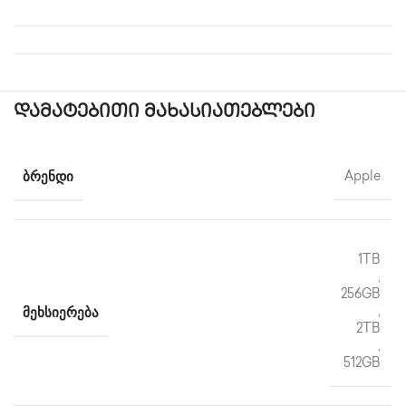
დამატებითი მახასიათებლები
ᲑᲠᲔᲜᲓᲘ
Apple
1TB
,
256GB
ᲛᲔᲮᲡᲘᲔᲠᲔᲑᲐ
,
2TB
,
512GB