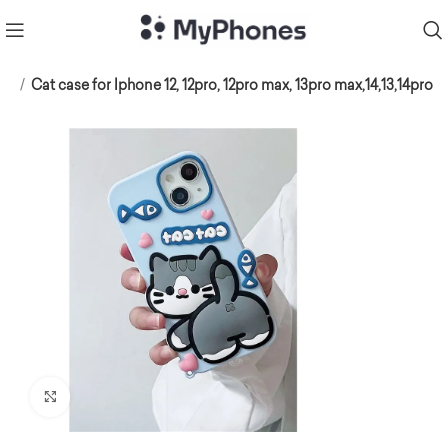
ბი
Cat case for Iphone 12, 12pro, 12pro max, 13pro max,14,13,14pro
Click to enlarge