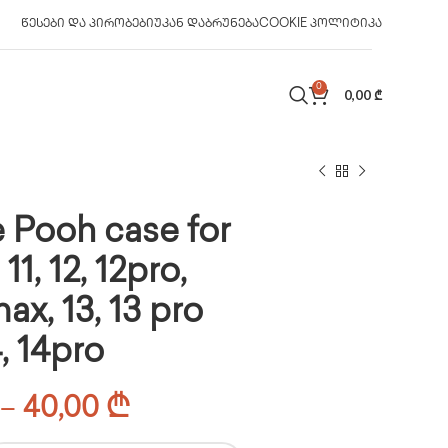
ᲬᲔᲡᲔᲑᲘ ᲓᲐ ᲞᲘᲠᲝᲑᲔᲑᲘ
ᲣᲙᲐᲜ ᲓᲐᲑᲠᲣᲜᲔᲑᲐ
COOKIE ᲞᲝᲚᲘᲢᲘᲙᲐ
0
0,00
₾
 Pooh case for
11, 12, 12pro,
ax, 13, 13 pro
, 14pro
–
40,00
₾