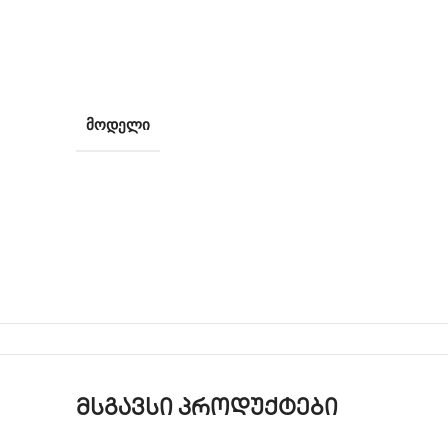
ᲛᲝᲓᲔᲚᲘ
მსგავსი პროდუქტები