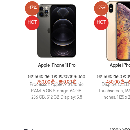
-17%
-25%
HOT
HOT
Apple iPhone 11 Pro
Apple iPh
მობილური ტელეფონები
მობილური ტ
750,00
₾
–
850,00
₾
450,00
₾
–
Processor: Apple A13 Bionic
Display: OLED 
RAM: 6 GB Storage: 64 GB,
touchscreen, 16M
256 GB, 512 GB Display: 5.8
inches, 1125 x 
inches Camera: 12 MP
Memory: 64GB S
Camera: 12 M