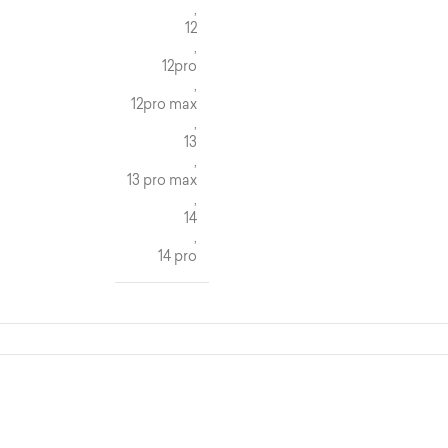
,
12
,
12pro
,
12pro max
,
13
,
13 pro max
,
14
,
14 pro