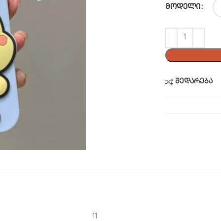
ᲛᲝᲓᲔᲚᲘ
შედარება
11