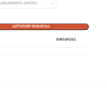
ᲙᲐᲚᲐᲗᲐᲨᲘ ᲓᲐᲛᲐᲢᲔᲑᲐ
გაზიარება: