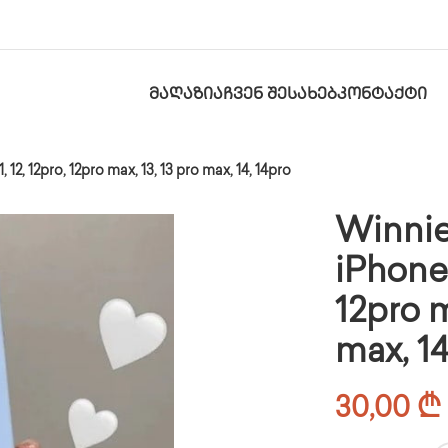
ᲛᲐᲦᲐᲖᲘᲐ
ᲩᲕᲔᲜ ᲨᲔᲡᲐᲮᲔᲑ
ᲙᲝᲜᲢᲐᲥᲢᲘ
12, 12pro, 12pro max, 13, 13 pro max, 14, 14pro
Winnie
iPhone 
12pro m
max, 14
30,00
₾