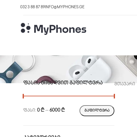
032 3 88 87 89
INFO@MYPHONES.GE
ᲤᲐᲡᲘᲡ ᲛᲘᲮᲔᲓᲕᲘᲗ ᲒᲐᲤᲘᲚᲢᲕᲠᲐ
მთავარი
ფასი:
0 ₾
—
6000 ₾
ᲒᲐᲤᲘᲚᲢᲕᲠᲐ