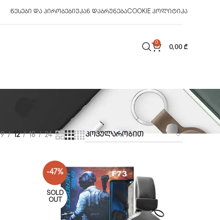
ᲬᲔᲡᲔᲑᲘ ᲓᲐ ᲞᲘᲠᲝᲑᲔᲑᲘ
ᲣᲙᲐᲜ ᲓᲐᲑᲠᲣᲜᲔᲑᲐ
COOKIE ᲞᲝᲚᲘᲢᲘᲙᲐ
0
0,00
₾
9
12
18
24
-47%
SOLD
OUT