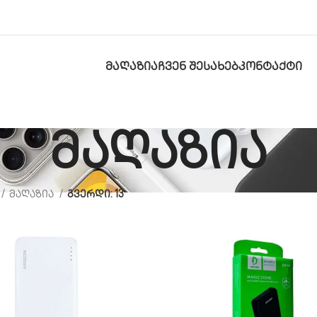
ᲛᲐᲦᲐᲖᲘᲐ
ᲩᲕᲔᲜ ᲨᲔᲡᲐᲮᲔᲑ
ᲙᲝᲜᲢᲐᲥᲢᲘ
მაღაზია
მაღაზია
გვერდი: 13