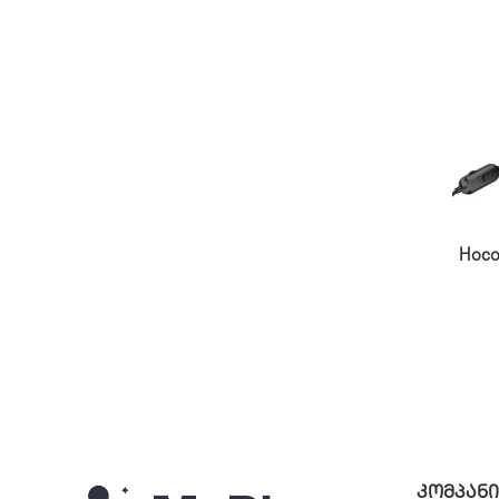
Hoco
ᲙᲝᲛᲞᲐᲜᲘ