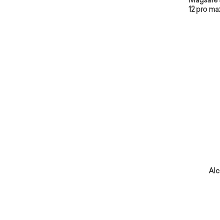
Magsafe 
12 pro max
Alc