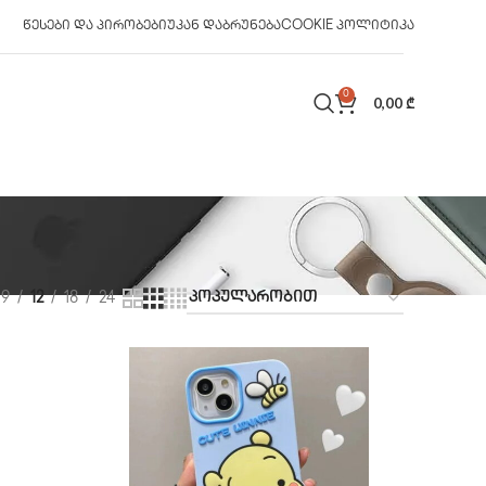
ᲬᲔᲡᲔᲑᲘ ᲓᲐ ᲞᲘᲠᲝᲑᲔᲑᲘ
ᲣᲙᲐᲜ ᲓᲐᲑᲠᲣᲜᲔᲑᲐ
COOKIE ᲞᲝᲚᲘᲢᲘᲙᲐ
0
0,00
₾
9
12
18
24