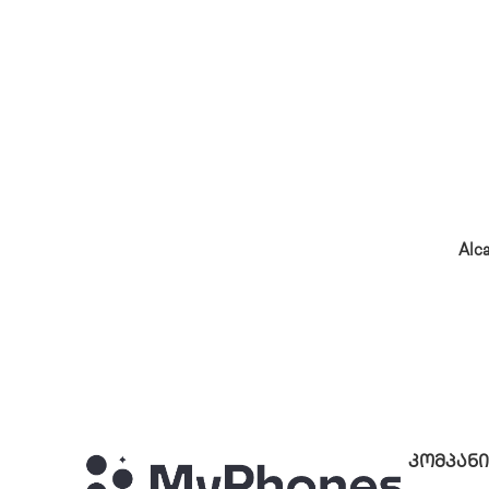
Alca
ᲙᲝᲛᲞᲐᲜᲘ