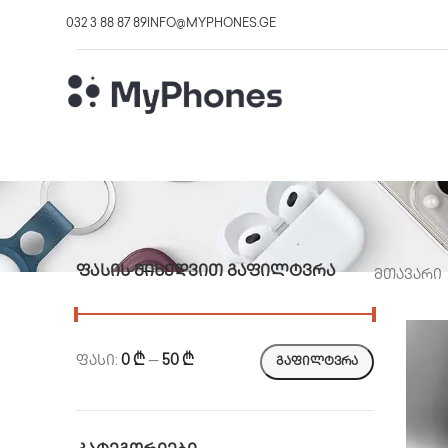
032 3 88 87 89
INFO@MYPHONES.GE
ᲤᲐᲡᲘᲡ ᲛᲘᲮᲔᲓᲕᲘᲗ ᲒᲐᲤᲘᲚᲢᲕᲠᲐ
მთავარი
ფასი:
0 ₾
—
50 ₾
ᲒᲐᲤᲘᲚᲢᲕᲠᲐ