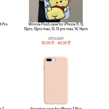
4 Pro
Winnie Pooh case for iPhone 11, 12,
12pro, 12pro max, 13, 13 pro max, 14, 14pro
ქეისები
30,00
₾
–
40,00
₾